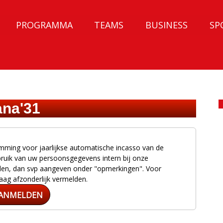
PROGRAMMA
TEAMS
BUSINESS
SP
ana'31
mming voor jaarlijkse automatische incasso van de
ebruik van uw persoonsgegevens intern bij onze
etalen, dan svp aangeven onder "opmerkingen". Voor
aag afzonderlijk vermelden.
ANMELDEN