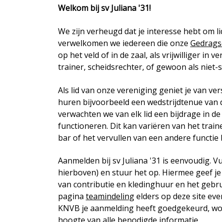
Welkom bij sv Juliana '31!
We zijn verheugd dat je interesse hebt om li
verwelkomen we iedereen die onze
Gedrags
op het veld of in de zaal, als vrijwilliger in 
trainer, scheidsrechter, of gewoon als niet-s
Als lid van onze vereniging geniet je van ve
huren bijvoorbeeld een wedstrijdtenue van d
verwachten we van elk lid een bijdrage in d
functioneren. Dit kan variëren van het trai
bar of het vervullen van een andere functie 
Aanmelden bij sv Juliana '31 is eenvoudig. V
hierboven) en stuur het op. Hiermee geef 
van contributie en kledinghuur en het geb
pagina
teamindeling
elders op deze site eve
KNVB je aanmelding heeft goedgekeurd, word
hoogte van alle benodigde informatie.