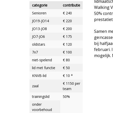
lidmaatsc
categorie
contributie
Walking V
Senioren
€ 240
50% contri
prestatiet
JO19-JO14
€ 220
JO13-JO8
€ 200
Samen met
JO7-JO6
€ 175
ge
ncasse
ï
bij halfja
oldstars
€ 120
februari.
7x7
€ 100
mogelijk.
niet-spelend
€ 80
lid met functie
€ 50
KNVB-lid
€ 10 *
€ 1150 per
zaal
team
trainingslid
50%
onder
voorbehoud